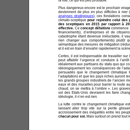
la lise, ce qui est peu probable.
Plus dangereux encore est le prochain virage
deviennent de plus en plus difficiles à nier 
analyses stratégiques
), ces fondations cons
climato-sceptique
pour rejoindre celui des 
des sceptiques en 2015 par rapport à 200
effective.
Ce
concept défaitiste
commence à 
financements), d’entreprises et de citoyens
catastrophe étant devenue inéluctable, il vau
rien changer aux comportements) plutôt q
sémantique des mesures de mitigation (réduct
et il est en train d’envahir rapidement la scè
Certes, il est indispensable de travailler su
peut affaiblir l’urgence et conduire à l’ar
idéalement aux partisans du statu quo qui com
idéologiquement les conséquences de l’adapta
persuadés que le changement climatique to
l’adaptation) et que les pays riches auront le
les grands groupes industriels de l’ancien m
eaux et des murailles pour barrer la route au
chaud, on se mettra à l’ombre ». Les graves
sol des Etats-Unis devraient les faire chang
idéologie, il n’en est rien.
La lutte contre le changement climatique est
laissant aller trop vite sur la pente glissa
accroissement des inégalités entre les peup
chacun pour soi.
Mais surtout on prend tout l