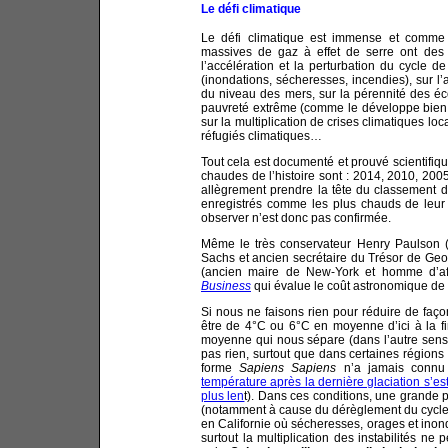
Le défi climatique
Le défi climatique est immense et comme
massives de gaz à effet de serre ont des
l’accélération et la perturbation du cycle d
(inondations, sécheresses, incendies), sur l’
du niveau des mers, sur la pérennité des éc
pauvreté extrême (comme le développe bie
sur la multiplication de crises climatiques lo
réfugiés climatiques…
Tout cela est documenté et prouvé scientifiq
chaudes de l’histoire sont : 2014, 2010, 200
allègrement prendre la tête du classement d
enregistrés comme les plus chauds de leur 
observer n’est donc pas confirmée.
Même le très conservateur Henry Paulson (
Sachs et ancien secrétaire du Trésor de Ge
(ancien maire de New-York et homme d’affa
Business
qui évalue le coût astronomique de 
Si nous ne faisons rien pour réduire de faço
être de 4°C ou 6°C en moyenne d’ici à la fi
moyenne qui nous sépare (dans l’autre sens) 
pas rien, surtout que dans certaines régions
forme
Sapiens Sapiens
n’a jamais connu 
température après la dernière glaciation s’e
plus len
t). Dans ces conditions, une grande p
(notamment à cause du dérèglement du cycle d
en Californie où sécheresses, orages et inon
surtout la multiplication des instabilités ne