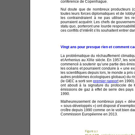
conférence de Copenhague.
Nul doute que de nombreux producteurs (co
toutes leurs forces diplomatiques et de lobby
les contraindraient à ne pas utiliser les r
pourraient acquérir. Les chefs de gouverneme
statu quo, porteront une lourde responsabilit
ces conflits d’intérêt s’ils souhaitent entrer dan
Vingt ans pour presque rien et comment cac
La problématique du réchauffement climatique 
et Arrhenius au XIXe siècle. En 1957, les scie
commencé à soutenir qu’une partie des émissi
les océans et pourraient conduire à « une e
les scientifiques depuis lors, le monde a pr
autres problèmes écologiques globaux) du ris
(le GIEC a sorti son
premier rapport
en 1990).
ont abouti à la signature du protocole de 
émissions de gaz à effet de serre des pays 
1990.
Malheureusement de nombreux pays « dévelop
« sous-développés ») ont disposé d’exemption
croître depuis 1990 comme on le voit bien da
Commission Européenne en 2013.