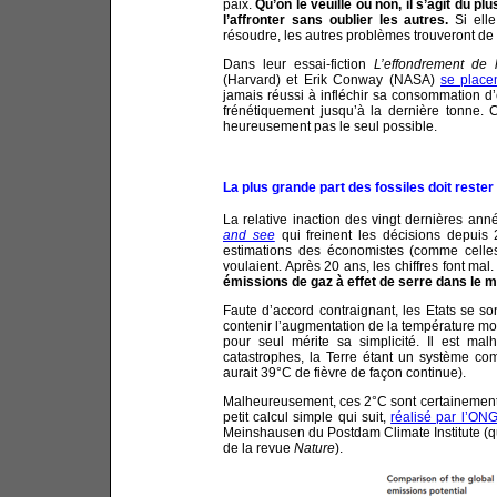
paix.
Qu’on le veuille ou non, il s’agit du pl
l’affronter sans oublier les autres.
Si ell
résoudre, les autres problèmes trouveront de 
Dans leur essai-fiction
L’effondrement de l
(Harvard) et Erik Conway (NASA)
se place
jamais réussi à infléchir sa consommation d’é
frénétiquement jusqu’à la dernière tonne. Ce
heureusement pas le seul possible.
La plus grande part des fossiles doit rester
La relative inaction des vingt dernières an
and see
qui freinent les décisions depuis 2
estimations des économistes (comme celles
voulaient. Après 20 ans, les chiffres font mal
émissions de gaz à effet de serre dans le 
Faute d’accord contraignant, les Etats se 
contenir l’augmentation de la température moy
pour seul mérite sa simplicité. Il est m
catastrophes, la Terre étant un système co
aurait 39°C de fièvre de façon continue).
Malheureusement, ces 2°C sont certainement l
petit calcul simple qui suit,
réalisé par l’ON
Meinshausen du Postdam Climate Institute (q
de la revue
Nature
).