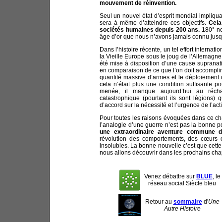
mouvement de réinvention.
Seul un nouvel état d’esprit mondial impliqu
sera à même d’atteindre ces objectifs.
Cela
sociétés humaines depuis 200 ans.
180° ne
âge d’or que nous n’avons jamais connu jusqu
Dans l’histoire récente, un tel effort internati
la Vieille Europe sous le joug de l’Allemagn
été mise à disposition d’une cause supranat
en comparaison de ce que l’on doit accomplir 
quantité massive d’armes et le déploiement d
cela n’était plus une condition suffisante 
menée, il manque aujourd’hui au récha
catastrophique (pourtant ils sont légions) 
d’accord sur la nécessité et l’urgence de l’act
Pour toutes les raisons évoquées dans ce cha
l’analogie d’une guerre n’est pas la bonne 
une extraordinaire aventure commune de
révolution des comportements, des cœurs 
insolubles. La bonne nouvelle c’est que cette
nous allons découvrir dans les prochains chapi
Venez débattre sur
BLUE
, le
réseau social Siècle bleu
Retour au
sommaire
d'
Une
Autre Histoire