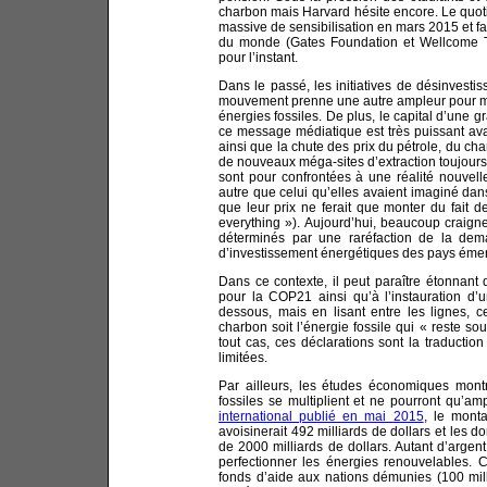
charbon mais Harvard hésite encore. Le quot
massive de sensibilisation en mars 2015 et fa
du monde (Gates Foundation et Wellcome T
pour l’instant.
Dans le passé, les initiatives de désinvestiss
mouvement prenne une autre ampleur pour mett
énergies fossiles. De plus, le capital d’une 
ce message médiatique est très puissant av
ainsi que la chute des prix du pétrole, du ch
de nouveaux méga-sites d’extraction toujours
sont pour confrontées à une réalité nouvelle
autre que celui qu’elles avaient imaginé da
que leur prix ne ferait que monter du fait d
everything »). Aujourd’hui, beaucoup craigne
déterminés par une raréfaction de la dema
d’investissement énergétiques des pays émer
Dans ce contexte, il peut paraître étonnant
pour la COP21 ainsi qu’à l’instauration d
dessous, mais en lisant entre les lignes, c
charbon soit l’énergie fossile qui « reste sou
tout cas, ces déclarations sont la traducti
limitées.
Par ailleurs, les études économiques mont
fossiles se multiplient et ne pourront qu’a
international publié en mai 2015
, le mont
avoisinerait 492 milliards de dollars et les 
de 2000 milliards de dollars. Autant d’argen
perfectionner les énergies renouvelables. 
fonds d’aide aux nations démunies (100 milli