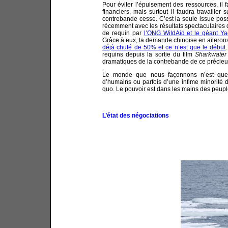
Pour éviter l’épuisement des ressources, il fa
financiers, mais surtout il faudra travailler
contrebande cesse. C’est la seule issue poss
récemment avec les résultats spectaculaire
de requin par
l’ONG WildAid et le géant Y
Grâce à eux, la demande chinoise en ailerons
déjà chuté de 50% et ce n’est que le début
requins depuis la sortie du film
Sharkwater
dramatiques de la contrebande de ce précieux
Le monde que nous façonnons n’est que l
d’humains ou parfois d’une infime minorité d
quo. Le pouvoir est dans les mains des peupl
L’état des négociations