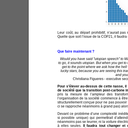
Leur coût, au départ prohibitif, n’aurait pa
Quelle que soit l’issue de la COP21, il faudra 
Que faire maintenant ?
Would you have said "utopian speech" to M
to go, it sounds utopian. But when you get to
get to the point where we ask how the hell
lucky stars, because you are seeing this tran
and your
Christiana Figueres - executive se
Pour s’élever au-dessus de cette nasse, il 
de société que la transition post-carbone i
pris la mesure de l’ampleur des transfor
l’organisation de la société commence à être
structurellement conçue pour ne pas pouvoir r
ci se rapproche néanmoins à grand pas) alors q
Devant ce problème d’une complexité inédite,
si possible unique) qui permettrait d’attein
néanmoins pas se leurrer, ni la voiture élect
à elles seules.
Il faudra tout changer et 