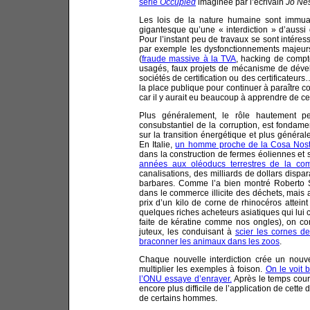
série
Occupied
imaginée par l’écrivain
Jo Ne
Les lois de la nature humaine sont immuabl
gigantesque qu’une « interdiction » d’aussi
Pour l’instant peu de travaux se sont intére
par exemple les dysfonctionnements majeur
(
fraude massive à la TVA
, hacking de compt
usagés, faux projets de mécanisme de dév
sociétés de certification ou des certificateu
la place publique pour continuer à paraître 
car il y aurait eu beaucoup à apprendre de ces
Plus généralement, le rôle hautement pe
consubstantiel de la corruption, est fondame
sur la transition énergétique et plus généra
En Italie,
un homme proche de la Cosa Nostr
dans la construction de fermes éoliennes et 
années aux oléoducs terrestres de la co
canalisations, des milliards de dollars disp
barbares. Comme l’a bien montré Roberto
dans le commerce illicite des déchets, mai
prix d’un kilo de corne de rhinocéros attein
quelques riches acheteurs asiatiques qui lui 
faite de kératine comme nos ongles), on com
juteux, les conduisant à
scier les cornes 
braconner les animaux dans les zoos
.
Chaque nouvelle interdiction crée un nouv
multiplier les exemples à foison.
On le voit 
l’ONU essaye d’enrayer.
Après le temps coura
encore plus difficile de l’application de cette
de certains hommes.