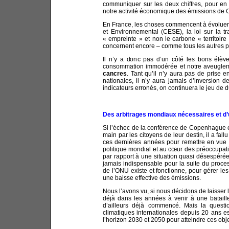
communiquer sur les deux chiffres, pour en ê
notre activité économique des émissions de 
En France, les choses commencent à évoluer
et Environnemental (CESE), la loi sur la t
« empreinte » et non le carbone « territoire
concernent encore – comme tous les autres pay
Il n’y a donc pas d’un côté les bons élève
consommation immodérée et notre aveugleme
cancres
. Tant qu’il n’y aura pas de prise 
nationales, il n’y aura jamais d’inversion 
indicateurs erronés, on continuera le jeu de d
Des arbitrages mondiaux nécessaires et d
Si l’échec de la conférence de Copenhague en 
main par les citoyens de leur destin, il a fall
ces dernières années pour remettre en vue 
politique mondial et au cœur des préoccupati
par rapport à une situation quasi désespérée.
jamais indispensable pour la suite du proces
de l’ONU existe et fonctionne, pour gérer le
une baisse effective des émissions.
Nous l’avons vu, si nous décidons de laisser l
déjà dans les années à venir à une bataille
d’ailleurs déjà commencé. Mais la questi
climatiques internationales depuis 20 ans e
l’horizon 2030 et 2050 pour atteindre ces obje