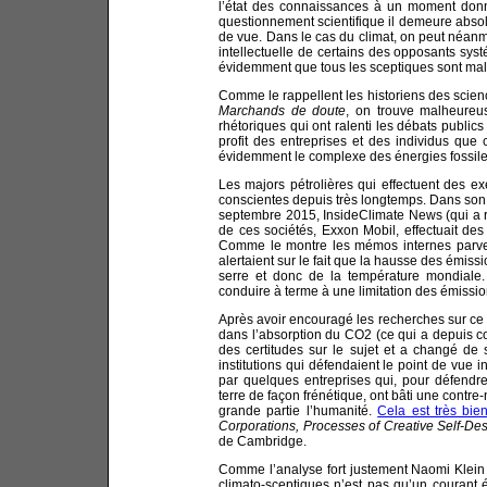
l’état des connaissances à un moment donn
questionnement scientifique il demeure absolu
de vue. Dans le cas du climat, on peut néanmo
intellectuelle de certains des opposants sys
évidemment que tous les sceptiques sont mal
Comme le rappellent les historiens des sci
Marchands de doute
, on trouve malheureu
rhétoriques qui ont ralenti les débats public
profit des entreprises et des individus que 
évidemment le complexe des énergies fossiles 
Les majors pétrolières qui effectuent des ex
conscientes depuis très longtemps. Dans son
septembre 2015, InsideClimate News (qui a re
de ces sociétés, Exxon Mobil, effectuait de
Comme le montre les mémos internes parven
alertaient sur le fait que la hausse des émis
serre et donc de la température mondiale. 
conduire à terme à une limitation des émission
Après avoir encouragé les recherches sur 
dans l’absorption du CO2 (ce qui a depuis cond
des certitudes sur le sujet et a changé de
institutions qui défendaient le point de vue
par quelques entreprises qui, pour défendre 
terre de façon frénétique, ont bâti une contr
grande partie l’humanité.
Cela est très bie
Corporations, Processes of Creative Self-Des
de Cambridge.
Comme l’analyse fort justement Naomi Klei
climato-sceptiques n’est pas qu’un couran