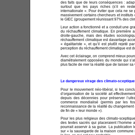
des faits que de leurs conséquences : adapt
surtout que les pays riches (s’il en re
internationale ». Pour éviter que cela ne se 
massivement certains chercheurs et instituts d
le GIEC (groupement réunissant 97% des cli
Leur action a fonctionné et a conduit une gr
du réchauffement climatique. En première a
droite-gauche, mais des études sociologi
réchauffement climatique est davantage accep
« égalitariste », et qu’il est plutôt rejeté p
perception du réchauffement climatique est d
Avec cet éclairage, on comprend mieux pourqu
diamétralement opposées du monde qui s’affr
plus facile de nier la réalité que de laisser s
Le dangereux virage des climato-sceptiques
Pour le mouvement néo-libéral, si les concl
d’organisation de la société ait effectiveme
depuis des décennies pour préserver l’ultra
commerce mondialisé (permis par les fossi
reconnaissance de la réalité du changement 
de fin de « leur monde »).
Pour les plus religieux des climato-sceptiqu
des textes sacrés qui placeraient l’homme au
pourrait asservir à sa guise. La publication 
sur « la sauvegarde de la maison commune » n