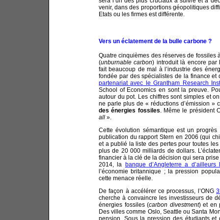
sera l’un des plus cruciaux à suivre et à décr
venir, dans des proportions géopolitiques diff
Etats ou les firmes est différente.
Vers un éclatement de la bulle carbone ?
Quatre cinquièmes des réserves de fossiles à
(
unburnable carbon
) introduit là encore pa
fait beaucoup de mal à l’industrie des énerg
fondée par des spécialistes de la finance et
partenariat avec le Grantham Research Ins
School of Economics en sont la preuve. Pour
autour du pot. Les chiffres sont simples et on
ne parle plus de « réductions d’émission » co
des énergies fossiles
. Même le président
all
».
Cette évolution sémantique est un progrès
publication du rapport Stern en 2006 (qui chiff
et a publié la liste des pertes pour toutes le
plus de 20 000 milliards de dollars. L’éclat
financier à la clé de la décision qui sera p
2014, la
banque d’Angleterre a d’ailleurs
l’économie britannique ; la pression popul
cette menace réelle.
De façon à accélérer ce processus, l’ONG
3
cherche à convaincre les investisseurs de dé
énergies fossiles (
carbon divestment
) et en
Des villes comme Oslo, Seattle ou Santa Monic
pension. Sous la pression des étudiants et d