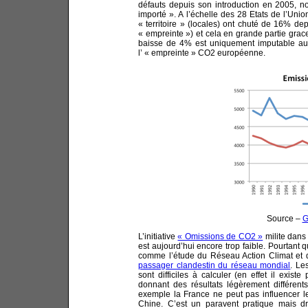
défauts depuis son introduction en 2005, 
importé ». A l’échelle des 28 Etats de l’Un
« territoire » (locales) ont chuté de 16% de
« empreinte ») et cela en grande partie grace
baisse de 4% est uniquement imputable aux
l’ « empreinte » CO2 européenne.
Source –
G
L’initiative
« Omissions de CO2 »
milite dans
est aujourd’hui encore trop faible. Pourtant 
comme l’étude du Réseau Action Climat et 
passager clandestin du réseau mondial
. Le
sont difficiles à calculer (en effet il exist
donnant des résultats légèrement différen
exemple la France ne peut pas influencer l
Chine. C’est un paravent pratique mais dra