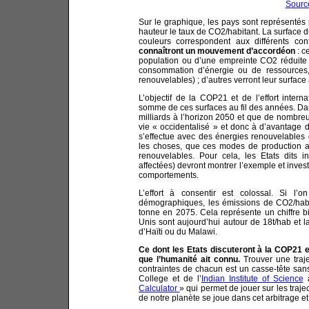
Sourc
Sur le graphique, les pays sont représentés 
hauteur le taux de CO2/habitant. La surface 
couleurs correspondent aux différents con
connaîtront un mouvement d’accordéon
: c
population ou d’une empreinte CO2 réduite 
consommation d’énergie ou de ressources
renouvelables) ; d’autres verront leur surfac
L’objectif de la COP21 et de l’effort intern
somme de ces surfaces au fil des années. Dan
milliards à l’horizon 2050 et que de nombr
vie « occidentalisé » et donc à d’avantage d’
s’effectue avec des énergies renouvelables
les choses, que ces modes de production ai
renouvelables. Pour cela, les Etats dits 
affectées) devront montrer l’exemple et inve
comportements.
L’effort à consentir est colossal. Si l
démographiques, les émissions de CO2/habi
tonne en 2075. Cela représente un chiffre bi
Unis sont aujourd’hui autour de 18t/hab et la
d’Haïti ou du Malawi.
Ce dont les Etats discuteront à la COP21 
que l’humanité ait connu.
Trouver une traje
contraintes de chacun est un casse-tête sans
College et de l’
Indian Institute of Science
à
Calculator
» qui permet de jouer sur les trajec
de notre planète se joue dans cet arbitrage e