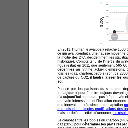
En 2011, l’humanité avait déjà relâché 1500
ce qui avait conduit à une hausse moyenne de
la moitié des 2°C, décidemment les statistiq
historique). Compte tenu de l’inertie du sy
nous restait en 2011 que seulement 565 Gt
décennies
au rythme actuel d’émissions. 
fossiles (gaz, charbon, pétrole) sont de 2800 
de capture du CO2,
il faudra laisser les 
sol
.
Poussé par les partisans du statu quo de
« magique » pour émettre toujours davantage
n’a aujourd’hui cependant pas été prouvée e
une voie intéressante et l’incitation économ
des innovations très simples de captation
po
des sols et de simples modifications des te
mais au-delà des effets d’annonce,
les résult
Le combat entre les lobbies du charbon (44% 
gaz (20%) pour
déterminer les parts respect