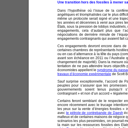
Une transition hors des fossiles à mener 
Dans l’hypothèse où l’issue de la conférenc
angéliques et triomphalistes car le plus diffic
même un protocole serait signé et une trajec
les années et décennies à venir aux pires ten
États, sous la pression de lobbys industriels,
engagements, cela d’autant plus que l’acc
négociations de dernière minute de l’équi
engagements contraignants qui avaient fait 
Ces engagements devront encore dans de n
certaines chambres de représentants hostiles 
ou en cas d’alternance à la tête du pays (com
avant son échéance en 2011 ou l’Australie q
changement de majorité). Dans la mesure où l
tentation de ne pas atteindre leurs objectifs 
économistes appellent le
syndrome du passag
travaux d’économie expérimentale
de Scott B
Sauf surprise exceptionnelle, l’accord de Pa
peuples pour s’assurer que les promesses (
gouvernements soient tenus puisqu’il s
contraignant » et non d’un accord « légalemen
Certains feront semblant de le respecter en
encore récemment avec le trucage intention
les yeux sur la vente d’énergies fossiles « 
avec
le pétrole de contrebande de Daesh
éc
mafieux et de certaines maisons de négoce q
scénarios les plus pessimistes, on pourrait
la main sur les ressources fossiles des Eta