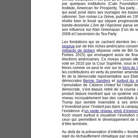
par quelques institutions (Cato Foundati
Institute, American for Prosperity, Tea part
qui avait posé dans ses ouvrages les bases m
rationnel. Son roman
La Grève
, publié en 19
révèle bien le fossé qui sépare progressis
bande-dessinée
L’ère de l’égoïsme
parue en 
son influence sur Alan Greenspan (l’un de se
2008 et l’ascension du Tea Party.
Les fondations qui se cachent derrière les
opaque
par de très riches américains conserv
milliards de dollars
dépasse celle de Bill G
Forbes 2015) qui envisagent aussi de fin
élections américaines. Ce niveau jamais att
voté en 2010 par la Cour Suprême, sous le l
frères comme on peut le voir sur le
blog de 
les contributions en vertu du premier amendem
fin de la démocratie représentative aux Etats-
démocrates
Bernie Sanders
et
surtout du p
l’annulation de
Citizens United
fut l’objet 
démocrate, s’est depuis retiré de la course
produit depuis montrant que ce système vicié
niveau incroyablement bas des candidats à
Trump (qui semble insensible à ses sirè
n’investirait pour l’instant pas dans la camp
l’existence d’
un vaste réseau privé d’espion
Koch visant surtout à visualiser l’évolution
ceux qui permettent le développement de la
d’être terminée.
Au delà de la préservation d’intérêts « fossil
rejet du réchauffement climatique par ces indi