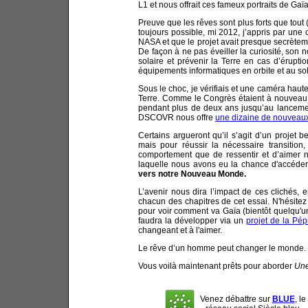
L1 et nous offrait ces fameux portraits de Gaïa
Preuve que les rêves sont plus forts que tout (
toujours possible, mi 2012, j’appris par une 
NASA et que le projet avait presque secrètem
De façon à ne pas éveiller la curiosité, son no
solaire et prévenir la Terre en cas d’érupti
équipements informatiques en orbite et au sol
Sous le choc, je vérifiais et une caméra haute
Terre. Comme le Congrès étaient à nouveau p
pendant plus de deux ans jusqu’au lancement 
DSCOVR nous offre
une dizaine de nouveaux
Certains argueront qu’il s’agit d’un projet b
mais pour réussir la nécessaire transitio
comportement que de ressentir et d’aimer n
laquelle nous avons eu la chance d'accéde
vers notre Nouveau Monde.
L’avenir nous dira l’impact de ces clichés, 
chacun des chapitres de cet essai. N'hésitez
pour voir comment va Gaïa (bientôt quelqu'un
faudra la développer via un
projet de la Pép
changeant et à l'aimer.
Le rêve d’un homme peut changer le monde. I
Vous voilà maintenant prêts pour aborder
Une
Venez débattre sur
BLUE
, le