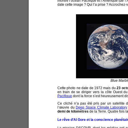
montre l’océan Pacifique et l’Amérique (de l
date cette image ? Qui l’a prise ? Accrochez-v
Blue Marble
Cette photo ne date de 1972 mais du
23 oct
en train de se diriger vers la côte Ouest
Pacifique
dont la force s’est heureusement di
Ce cliché n’a pas été pris par un satellite de
l’œuvre du
Deep Space Climate Laboratory
demi de kilomètres
de la Terre. Quatre fois l
Le rêve d’Al Gore et la conscience planétai
La mission DSCOVR, dont les médias ont pour