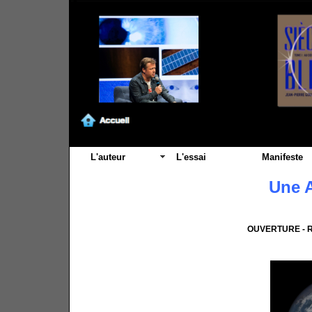
L'auteur
L'essai
Manifeste
Une A
OUVERTURE - R