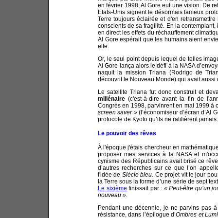
en février 1998, Al Gore eut une vision. De re
Etats-Unis signent le désormais fameux protocol
Terre toujours éclairée et d'en retransmettre
conscients de sa fragilité. En la contemplant
en direct les effets du réchauffement climat
Al Gore espérait que les humains aient envie
elle.
Or, le seul point depuis lequel de telles imag
Al Gore lança alors le défi à la NASA d’envoye
naquit la mission Triana (Rodrigo de Tria
découvrit le Nouveau Monde) qui avait aussi d’
Le satellite Triana fut donc construit et d
millénaire
(c'est-à-dire avant la fin de l'
Congrès en 1998, parvinrent en mai 1999 à 
screen saver »
(l’économiseur d’écran d’Al Go
protocole de Kyoto qu’ils ne ratifièrent jamais.
Le pouvoir des rêves
À l'époque j'étais chercheur en mathématique
proposer mes services à la NASA et m'occu
cynisme des Républicains avait brisé ce rêve
d’autres recherches sur ce que l’on appel
l'idée de
Siècle bleu
. Ce projet vit le jour p
la Terre sous la forme d’une série de sept text
Le sixième
finissait par :
« Peut-être qu’un jo
nouveau ».
Pendant une décennie, je ne parvins pas à 
résistance, dans l’épilogue d’
Ombres et Lum