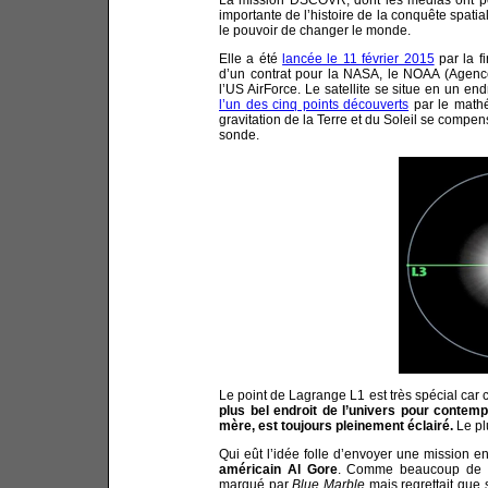
importante de l’histoire de la conquête spatial
le pouvoir de changer le monde.
Elle a été
lancée le 11 février 2015
par la f
d’un contrat pour la NASA, le NOAA (Agenc
l’US AirForce. Le satellite se situe en un endr
l’un des cinq points découverts
par le mathé
gravitation de la Terre et du Soleil se compen
sonde.
Le point de Lagrange L1 est très spécial car c’
plus bel endroit de l’univers pour contemp
mère, est toujours pleinement éclairé.
Le plu
Qui eût l’idée folle d’envoyer une mission 
américain Al Gore
. Comme beaucoup de f
marqué par
Blue Marble
mais regrettait que