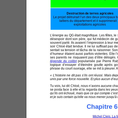
Destruction de terres agricoles
Le projet détruirait l’un des deux principaux 
laitiers du département et il supprimerait
exploitations agricoles
L’énergie au QG était magnifique. Les fêtes, le s
désespoir dont son père, qui fut médecin de gue
souvent parlé. Ils avaient l’impression à leur m
soir Chloé était tendue. Il ne lui suffisait pas de
sentait sa tension et tâcha de la raisonner. Son 
d’humeur étaient aussi parfois violentes. Elle
ses parents ne risquaient pas d’être délogés. C
légende du colibri
popularisée par Pierre Rabh
logique d’essayer d’éteindre goutte après gou
phrase du court ouvrage, elle se mit à pleurer. Am
« L’histoire ne dit pas s’ils ont réussi. Mais 
unis par une force nouvelle. Et plus aucun d’eux
Tu vois, lui dit Chloé, nous n’avons aucune cha
se posta face à elle et la regarda dans les yeux
qu’ils ont échoué, mais que ce qui compte c’est
et je suis certain qu'elle va nous mener jusqu'à l
Chapitre 6
Michel Cleis. La 