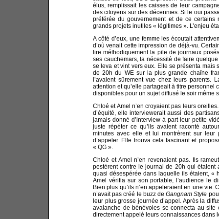
élus, remplissait les caisses de leur campagne
des citoyens sur des décennies. Si le oui pa
préférée du gouvernement et de ce certains m
grands projets inutiles « légitimes ». L’enjeu ét
A côté d’eux, une femme les écoutait attentivem
d’où venait cette impression de déjà-vu. Certai
lire méthodiquement la pile de journaux posés
ses cauchemars, la nécessité de faire quelque
se leva et vint vers eux. Elle se présenta mais s
de 20h du WE sur la plus grande chaîne franç
l’avaient sûrement vue chez leurs parents. L
attention et qu’elle partageait à titre personnel
disponibles pour un sujet diffusé le soir même
Chloé et Amel n’en croyaient pas leurs oreilles.
d’équité, elle interviewerait aussi des partisan
jamais donné d’interview à part leur petite vi
juste répéter ce qu’ils avaient raconté autour
minutes avec elle et lui montrèrent sur leur 
d’appeler. Elle trouva cela fascinant et propos
« QG ».
Chloé et Amel n’en revenaient pas. Ils rameu
pestèrent contre le journal de 20h qui étaient 
quasi désespérée dans laquelle ils étaient, « 
Amel vérifia sur son portable, l’audience le d
Bien plus qu’ils n’en appeleraient en une vie. 
n’avait pas créé le buzz de
Gangnam Style
pour
leur plus grosse journée d’appel. Après la diff
avalanche de bénévoles se connecta au site 
directement appelé leurs connaissances dans le 