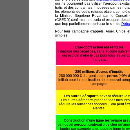
qui ne pourraient pas utiliser l’aéroport exi
trafic et des contraintes imposées par les nui
les éléments de coûts retenus étaient complète
la Ministre Ségolène Royal par le Conseil
(CGEDD) confirmait tout cela et évoquait des p
que trop partiellement repris sur le site du
Débat
Pour leur campagne d'appels, Amel, Chloë et 
simples
L’aéroport actuel est rentable
Il dégage des bénéfices, sans aucune subvent
qui est loin d’être le cas pour tous les aéro
français.
280 millions d’euros d’impôts
280 000 000 € d’argent public prévus (49% d
initial) pour la construction de ce nouvel aéro
campagne.
Les autres aéroports savent réduire le b
Les autres aéroports prennent des mesures
réduire les nuisances sonores. Cela peut être
Nantes.
Construction d’une ligne ferroviaire pré
Le nouvel aéroport coûterait plus cher qu’anno
faudra par exemple une nouvelle ligne ferrov