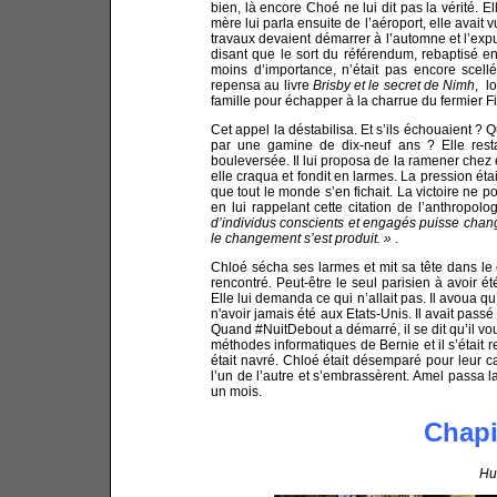
bien, là encore Choé ne lui dit pas la vérité. Elle
mère lui parla ensuite de l’aéroport, elle avait 
travaux devaient démarrer à l’automne et l’expul
disant que le sort du référendum, rebaptisé e
moins d’importance, n’était pas encore scel
repensa au livre
Brisby et le secret de Nimh
, l
famille pour échapper à la charrue du fermier F
Cet appel la déstabilisa. Et s’ils échouaient ? 
par une gamine de dix-neuf ans ? Elle resta
bouleversée. Il lui proposa de la ramener chez el
elle craqua et fondit en larmes. La pression étai
que tout le monde s’en fichait. La victoire ne
en lui rappelant cette citation de l’anthropo
d’individus conscients et engagés puisse chang
le changement s’est produit. »
.
Chloé sécha ses larmes et mit sa tête dans le 
rencontré. Peut-être le seul parisien à avoir 
Elle lui demanda ce qui n’allait pas. Il avoua q
n'avoir jamais été aux Etats-Unis. Il avait passé
Quand #NuitDebout a démarré, il se dit qu’il voula
méthodes informatiques de Bernie et il s’était r
était navré. Chloé était désemparé pour leur c
l’un de l’autre et s’embrassèrent. Amel passa l
un mois.
Chapi
Hu