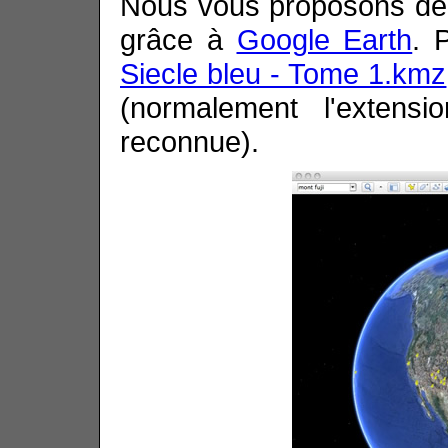
Nous vous proposons de l
grâce à
Google Earth
. 
Siecle bleu - Tome 1.kmz
(normalement l'extens
reconnue).