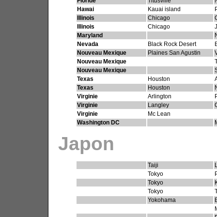
Floride
Titusville
Hawai
Kauai island
Illinois
Chicago
Illinois
Chicago
Maryland
Nevada
Black Rock Desert
Nouveau Mexique
Plaines San Agustin
Nouveau Mexique
T
Nouveau Mexique
Texas
Houston
Texas
Houston
Virginie
Arlington
Virginie
Langley
Virginie
Mc Lean
Washington DC
Japon
Taiji
Tokyo
Tokyo
Tokyo
Yokohama